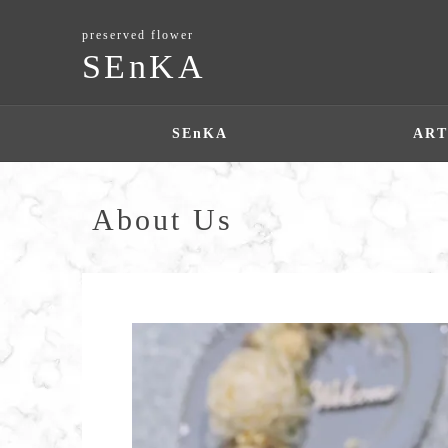
preserved flower
SEnKA
SEnKA
ART
About Us